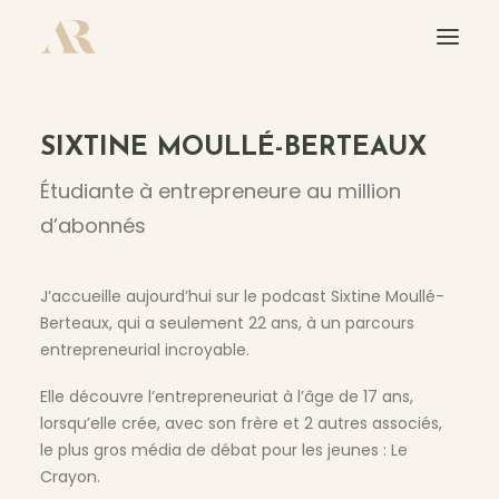
À PROPOS
SIXTINE MOULLÉ-BERTEAUX
L’ACADÉMIE 100K
Étudiante à entrepreneure au million
L’AGENCE
d’abonnés
LE PODCAST
J’accueille aujourd’hui sur le podcast Sixtine Moullé-
CONFÉRENCES
Berteaux, qui a seulement 22 ans, à un parcours
entrepreneurial incroyable.
CONTACT
Elle découvre l’entrepreneuriat à l’âge de 17 ans,
lorsqu’elle crée, avec son frère et 2 autres associés,
le plus gros média de débat pour les jeunes : Le
Crayon.