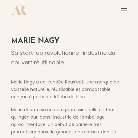
À PROPOS
MARIE NAGY
L’ACADÉMIE 100K
Sa start-up révolutionne l’industrie du
L’AGENCE
couvert réutilisable
LE PODCAST
Marie Nagy a co-fondée Reus’eat, une marque de
CONFÉRENCES
vaisselle naturelle, réutilisable et compostable,
conçue à partir de drêche de bière.
CONTACT
Marie débute sa carrière professionnelle en tant
qu’ingénieur, dans l’industrie de l’emballage
agroalimentaire. Un début de carrière très
prometteur dans de grandes entreprises, dont le